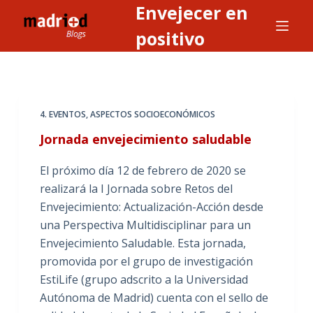
Envejecer en
S
a
positivo
l
t
a
r
4. EVENTOS
,
ASPECTOS SOCIOECONÓMICOS
a
Jornada envejecimiento saludable
l
c
El próximo día 12 de febrero de 2020 se
o
realizará la I Jornada sobre Retos del
n
Envejecimiento: Actualización-Acción desde
t
una Perspectiva Multidisciplinar para un
e
Envejecimiento Saludable. Esta jornada,
n
promovida por el grupo de investigación
i
EstiLife (grupo adscrito a la Universidad
d
Autónoma de Madrid) cuenta con el sello de
o