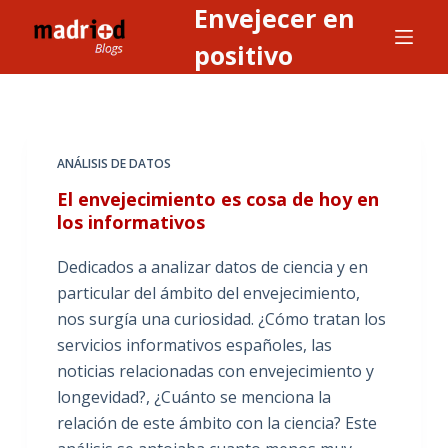
Envejecer en
S
a
positivo
l
t
a
r
ANÁLISIS DE DATOS
a
El envejecimiento es cosa de hoy en
l
los informativos
c
o
Dedicados a analizar datos de ciencia y en
n
particular del ámbito del envejecimiento,
t
nos surgía una curiosidad. ¿Cómo tratan los
e
servicios informativos españoles, las
n
noticias relacionadas con envejecimiento y
i
longevidad?, ¿Cuánto se menciona la
d
relación de este ámbito con la ciencia? Este
o