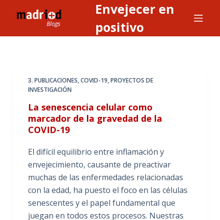
Envejecer en
S
a
positivo
l
t
a
r
3. PUBLICACIONES
,
COVID-19
,
PROYECTOS DE
a
INVESTIGACIÓN
l
La senescencia celular como
c
marcador de la gravedad de la
o
COVID-19
n
t
El difícil equilibrio entre inflamación y
e
envejecimiento, causante de preactivar
n
muchas de las enfermedades relacionadas
i
con la edad, ha puesto el foco en las células
d
senescentes y el papel fundamental que
o
juegan en todos estos procesos. Nuestras