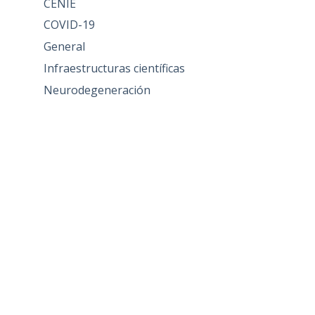
CENIE
COVID-19
General
Infraestructuras científicas
Neurodegeneración
Nutrición
Otros Blogs
Política de I+D
Proyectos de Investigación
Sección Borradores
Acceder