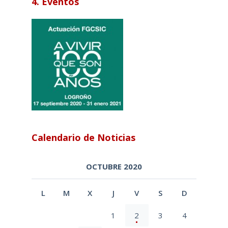
4. Eventos
Calendario de Noticias
OCTUBRE 2020
L
M
X
J
V
S
D
1
2
3
4