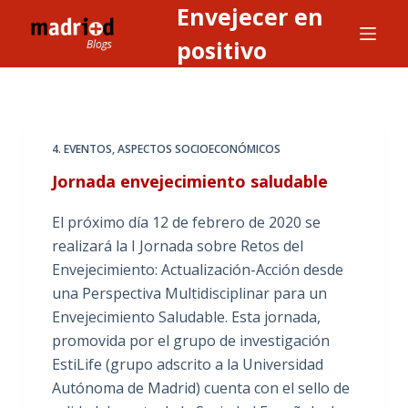
Envejecer en
S
a
positivo
l
t
a
r
4. EVENTOS
,
ASPECTOS SOCIOECONÓMICOS
a
Jornada envejecimiento saludable
l
c
El próximo día 12 de febrero de 2020 se
o
realizará la I Jornada sobre Retos del
n
Envejecimiento: Actualización-Acción desde
t
una Perspectiva Multidisciplinar para un
e
Envejecimiento Saludable. Esta jornada,
n
promovida por el grupo de investigación
i
EstiLife (grupo adscrito a la Universidad
d
Autónoma de Madrid) cuenta con el sello de
o