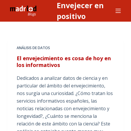
Envejecer en
S
a
positivo
l
t
a
r
ANÁLISIS DE DATOS
a
El envejecimiento es cosa de hoy en
l
los informativos
c
o
Dedicados a analizar datos de ciencia y en
n
particular del ámbito del envejecimiento,
t
nos surgía una curiosidad. ¿Cómo tratan los
e
servicios informativos españoles, las
n
noticias relacionadas con envejecimiento y
i
longevidad?, ¿Cuánto se menciona la
d
relación de este ámbito con la ciencia? Este
o