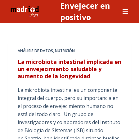
Envejecer en
S
a
positivo
l
t
a
r
ANÁLISIS DE DATOS
,
NUTRICIÓN
a
La microbiota intestinal implicada en
l
un envejecimiento saludable y
c
aumento de la longevidad
o
n
La microbiota intestinal es un componente
t
integral del cuerpo, pero su importancia en
e
el proceso de envejecimiento humano no
n
está del todo claro. Un grupo de
i
investigadores y colaboradores del Instituto
d
de Biología de Sistemas (ISB) situado
o
en Seattle, han identificado distintas huellas