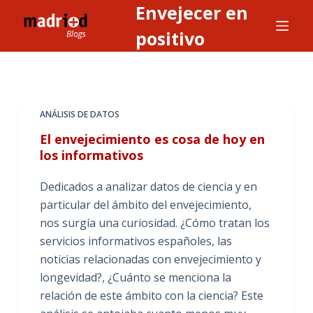
Envejecer en
S
a
positivo
l
t
a
r
ANÁLISIS DE DATOS
a
El envejecimiento es cosa de hoy en
l
los informativos
c
o
Dedicados a analizar datos de ciencia y en
n
particular del ámbito del envejecimiento,
t
nos surgía una curiosidad. ¿Cómo tratan los
e
servicios informativos españoles, las
n
noticias relacionadas con envejecimiento y
i
longevidad?, ¿Cuánto se menciona la
d
relación de este ámbito con la ciencia? Este
o