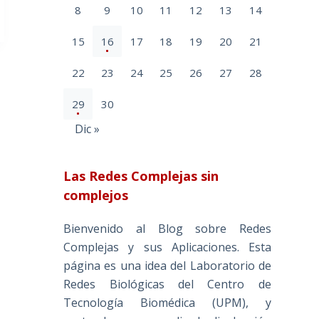
8
9
10
11
12
13
14
15
16
17
18
19
20
21
22
23
24
25
26
27
28
29
30
Dic »
Las Redes Complejas sin
complejos
Bienvenido al Blog sobre Redes
Complejas y sus Aplicaciones. Esta
página es una idea del Laboratorio de
Redes Biológicas del Centro de
Tecnología Biomédica (UPM), y