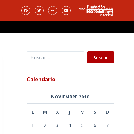
Buscar
Buscar
Calendario
NOVIEMBRE 2010
L
M
X
J
V
S
D
1
2
3
4
5
6
7