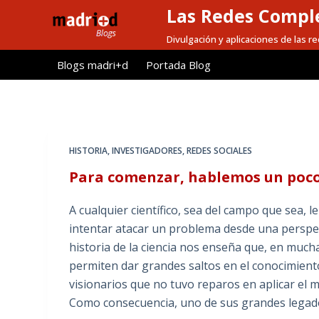
Las Redes Comple
S
a
Divulgación y aplicaciones de las 
l
Blogs madri+d
Portada Blog
t
a
r
a
l
HISTORIA
,
INVESTIGADORES
,
REDES SOCIALES
c
Para comenzar, hablemos un poco
o
n
A cualquier científico, sea del campo que sea, le
t
intentar atacar un problema desde una perspect
e
historia de la ciencia nos enseña que, en much
n
permiten dar grandes saltos en el conocimiento 
i
visionarios que no tuvo reparos en aplicar el
d
Como consecuencia, uno de sus grandes legado
o