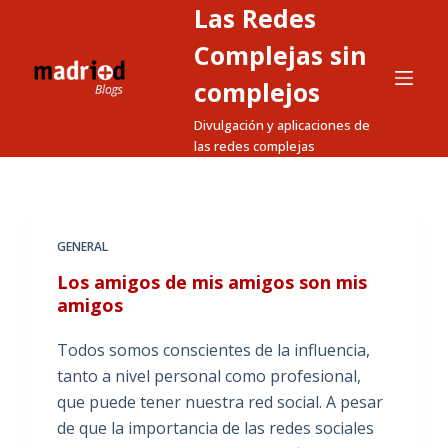
Las Redes
S
a
Complejas sin
l
complejos
t
Divulgación y aplicaciones de
a
las redes complejas
r
a
l
c
GENERAL
o
Los amigos de mis amigos son mis
n
amigos
t
e
Todos somos conscientes de la influencia,
n
tanto a nivel personal como profesional,
i
que puede tener nuestra red social. A pesar
d
de que la importancia de las redes sociales
o