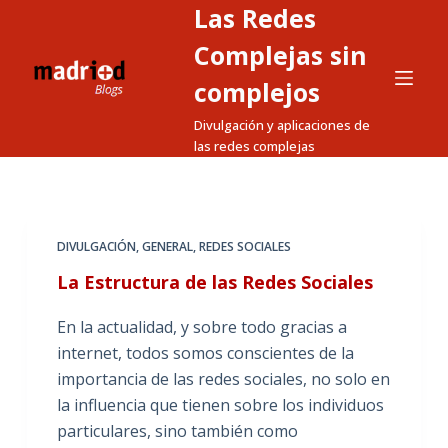
Las Redes
S
a
Complejas sin
l
complejos
t
Divulgación y aplicaciones de
a
las redes complejas
r
a
l
c
DIVULGACIÓN
,
GENERAL
,
REDES SOCIALES
o
La Estructura de las Redes Sociales
n
t
En la actualidad, y sobre todo gracias a
e
internet, todos somos conscientes de la
n
importancia de las redes sociales, no solo en
i
la influencia que tienen sobre los individuos
d
particulares, sino también como
o