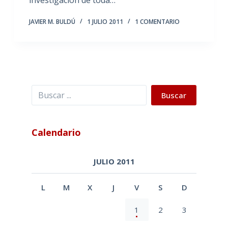
JAVIER M. BULDÚ
1 JULIO 2011
1 COMENTARIO
Buscar
Buscar
Calendario
JULIO 2011
L
M
X
J
V
S
D
1
2
3