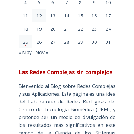
4
5
6
7
8
9
10
11
12
13
14
15
16
17
18
19
20
21
22
23
24
25
26
27
28
29
30
31
« May
Nov »
Las Redes Complejas sin complejos
Bienvenido al Blog sobre Redes Complejas
y sus Aplicaciones. Esta página es una idea
del Laboratorio de Redes Biológicas del
Centro de Tecnología Biomédica (UPM), y
pretende ser un medio de divulgación de
los resultados más significativos en este
campo de la Ciencia de los Sistemas