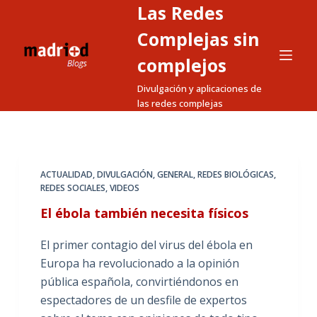
Las Redes
S
a
Complejas sin
l
complejos
t
Divulgación y aplicaciones de
a
las redes complejas
r
a
l
c
ACTUALIDAD
,
DIVULGACIÓN
,
GENERAL
,
REDES BIOLÓGICAS
,
o
REDES SOCIALES
,
VIDEOS
n
El ébola también necesita físicos
t
e
El primer contagio del virus del ébola en
n
Europa ha revolucionado a la opinión
i
pública española, convirtiéndonos en
d
espectadores de un desfile de expertos
o