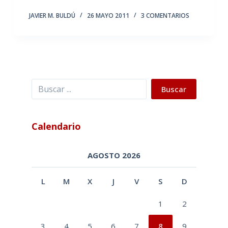
JAVIER M. BULDÚ
26 MAYO 2011
3 COMENTARIOS
Buscar
Buscar
Calendario
AGOSTO 2026
L
M
X
J
V
S
D
1
2
3
4
5
6
7
8
9