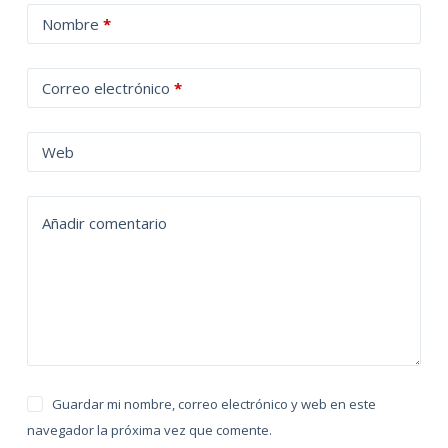
A
Nombre
*
l
t
Correo electrónico
*
e
r
n
Web
a
t
Añadir comentario
i
v
e
:
Guardar mi nombre, correo electrónico y web en este
navegador la próxima vez que comente.