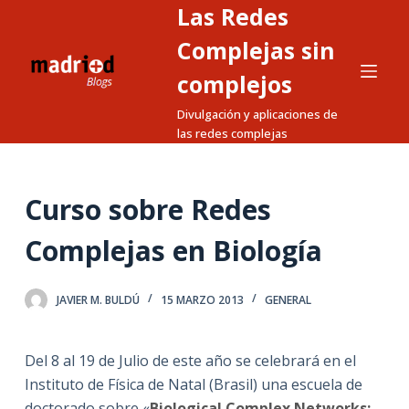
Las Redes
S
a
Complejas sin
l
complejos
t
Divulgación y aplicaciones de
a
las redes complejas
r
a
l
Curso sobre Redes
c
o
Complejas en Biología
n
t
JAVIER M. BULDÚ
15 MARZO 2013
GENERAL
e
n
i
Del 8 al 19 de Julio de este año se celebrará en el
d
Instituto de Física de Natal (Brasil) una escuela de
o
doctorado sobre «
Biological Complex Networks: