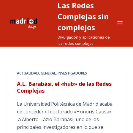
Las Redes
S
a
Complejas sin
l
complejos
t
Divulgación y aplicaciones de
a
las redes complejas
r
a
l
c
ACTUALIDAD
,
GENERAL
,
INVESTIGADORES
o
A.L. Barabási, el «hub» de las Redes
n
Complejas
t
e
La Universidad Politécnica de Madrid acaba
n
de conceder el doctorado «Honoris Causa»
i
a Alberto-Lázlo Barabási, uno de los
d
principales investigadores en lo que se
o