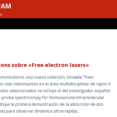
UAM
to
ons sobre «Free-electron lasers»
unications una nueva colección, titulada “Free-
os más interesantes en el área multidisciplinar de rayos X
culos seleccionados se incluye el del investigador español
mp-probe spectroscopy for femtosecond intramolecular
tituye la primera demostración de la absorción de dos
cia) para observar dinámica ultrarrápida,…