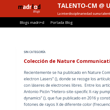
TALENTO-CM @ 
S
a
La interdisciplinariedad suma talen
l
Blogs madri+d
Portada Blog
t
a
r
a
l
SIN CATEGORÍA
c
Colección de Nature Communicati
o
n
Recientemente se ha publicado en Nature Comm
t
electron Lasers” (), donde se recoge los artícul
e
con láseres de electrones libres. Entre los artí
n
Antonio Picón “Hetero-site-specific X-ray pu
i
dynamics” (), que fue publicado en 2016 y cons
d
fotones de rayos X de diferente color (frecuen
o