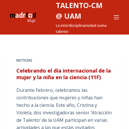
TALENTO-CM
S
a
@ UAM
l
La interdisciplinariedad suma
t
talento
a
r
a
l
NOTICIAS
c
Celebrando el día internacional de la
o
mujer y la niña en la ciencia (11F)
n
t
Durante Febrero, celebramos las
e
contribuciones que mujeres y niñas han
n
hecho a la ciencia. Este año, Cristina y
i
Violeta, dos investigadoras senior ‘Atracción
d
de Talento’ de la UAM participan en varias
o
actividades a las que estáis invitados.