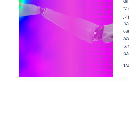
da
ta
ju
ha
ca
ac
ta
pa
TA