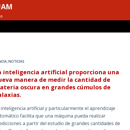
UAM
to
NCIA
,
NOTICIAS
a inteligencia artificial proporciona una
ueva manera de medir la cantidad de
ateria oscura en grandes cúmulos de
alaxias.
 inteligencia artificial y particularmente el aprendizaje
tomático facilita que una máquina pueda realizar
edicciones a partir del estudio de grandes cantidades de