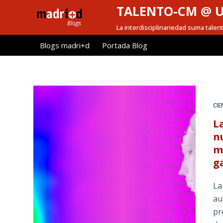
TALENTO-CM @ 
S
a
La interdisciplinariedad suma talen
l
Blogs madri+d
Portada Blog
t
a
r
a
l
CIE
c
L
o
n
n
m
t
g
e
n
La
i
au
d
pr
o