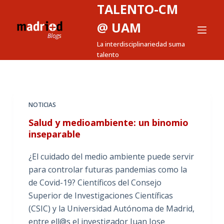
TALENTO-CM
S
a
@ UAM
l
La interdisciplinariedad suma
t
talento
a
r
a
l
NOTICIAS
c
Salud y medioambiente: un binomio
o
inseparable
n
t
¿El cuidado del medio ambiente puede servir
e
para controlar futuras pandemias como la
n
de Covid-19? Científicos del Consejo
i
Superior de Investigaciones Científicas
d
(CSIC) y la Universidad Autónoma de Madrid,
o
entre ell@s el investigador Juan Jose