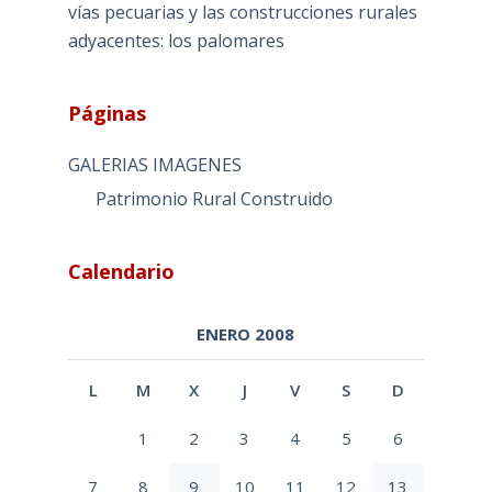
vías pecuarias y las construcciones rurales
adyacentes: los palomares
Páginas
GALERIAS IMAGENES
Patrimonio Rural Construido
Calendario
ENERO 2008
L
M
X
J
V
S
D
1
2
3
4
5
6
7
8
9
10
11
12
13