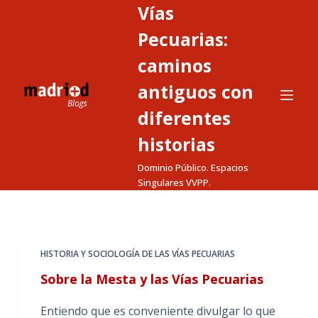
Vías
S
a
Pecuarias:
l
caminos
t
antiguos con
a
r
diferentes
a
historias
l
c
Dominio Público. Espacios
o
Singulares VVPP.
n
t
e
HISTORIA Y SOCIOLOGÍA DE LAS VÍAS PECUARIAS
n
i
Sobre la Mesta y las Vías Pecuarias
d
Entiendo que es conveniente divulgar lo que
o