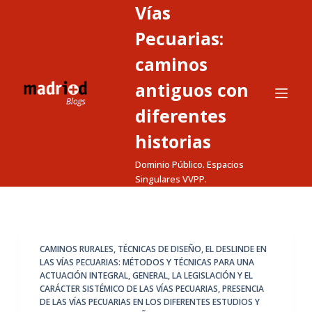
Vías
S
a
Pecuarias:
l
caminos
t
antiguos con
a
r
diferentes
a
historias
l
c
Dominio Público. Espacios
o
Singulares VVPP.
n
t
e
CAMINOS RURALES, TÉCNICAS DE DISEÑO
,
EL DESLINDE EN
n
LAS VÍAS PECUARIAS: MÉTODOS Y TÉCNICAS PARA UNA
i
ACTUACIÓN INTEGRAL
,
GENERAL
,
LA LEGISLACIÓN Y EL
d
CARÁCTER SISTÉMICO DE LAS VÍAS PECUARIAS
,
PRESENCIA
DE LAS VÍAS PECUARIAS EN LOS DIFERENTES ESTUDIOS Y
o