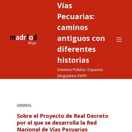
Vías
S
a
Pecuarias:
l
caminos
t
antiguos con
a
r
diferentes
a
historias
l
c
Dominio Público. Espacios
o
Singulares VVPP.
n
t
e
GENERAL
n
i
Sobre el Proyecto de Real Decreto
d
por el que se desarrolla la Red
Nacional de Vías Pecuarias
o