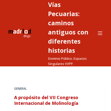
Vías
S
a
Pecuarias:
l
caminos
t
antiguos con
a
r
diferentes
a
historias
l
c
Dominio Público. Espacios
o
Singulares VVPP.
n
t
e
GENERAL
n
i
A propósito del VII Congreso
d
Internacional de Molinología
o