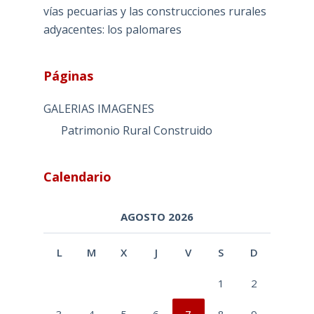
vías pecuarias y las construcciones rurales
adyacentes: los palomares
Páginas
GALERIAS IMAGENES
Patrimonio Rural Construido
Calendario
AGOSTO 2026
L
M
X
J
V
S
D
1
2