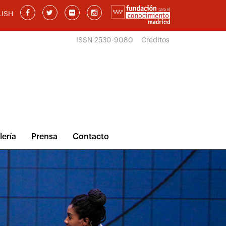
LISH
ISSN 2530-9080
Créditos
lería
Prensa
Contacto