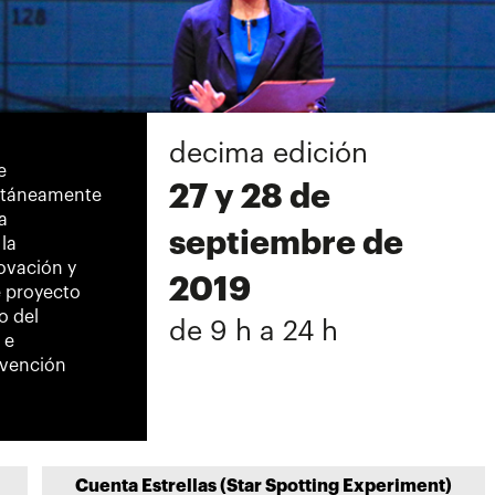
decima edición
e
27 y 28 de
ultáneamente
a
septiembre de
la
ovación y
2019
e proyecto
o del
de 9 h a 24 h
 e
bvención
Cuenta Estrellas (Star Spotting Experiment)