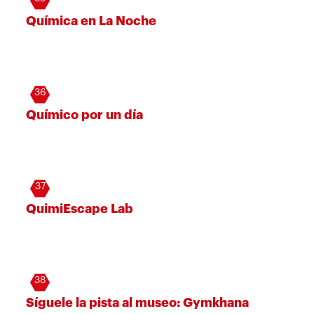
Química en La Noche
36
Químico por un día
37
QuimiEscape Lab
38
Síguele la pista al museo: Gymkhana