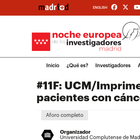
Pasar
ENGLISH
al
contenido
principal
Main
Inicio
¿Qué es?
Investigadores
menu
#11F: UCM/Imprime 
pacientes con cánc
Aforo completo
Organizador
Universidad Complutense de Mad