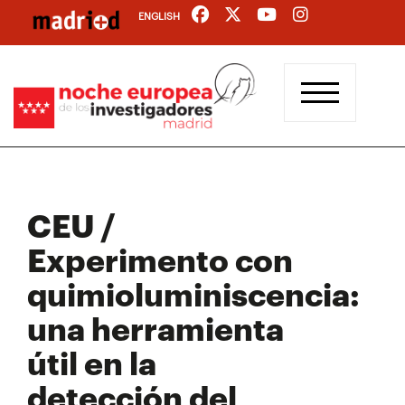
Pasar
ENGLISH
al
contenido
principal
CEU /
Experimento con
quimioluminiscencia:
una herramienta
útil en la
detección del