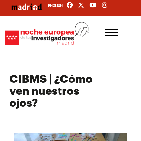
Pasar
ENGLISH
al
contenido
principal
CIBMS | ¿Cómo
ven nuestros
ojos?