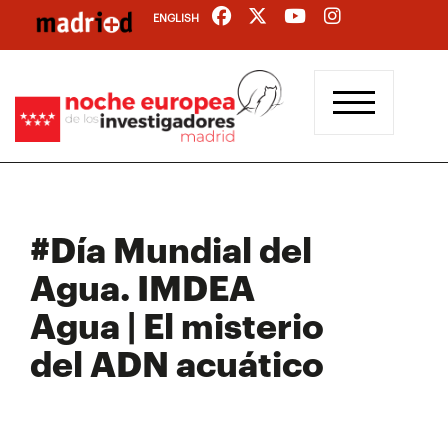
Pasar
ENGLISH
al
contenido
principal
#Día Mundial del
Agua. IMDEA
Agua | El misterio
del ADN acuático