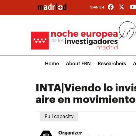
Skip
SPANISH
to
main
content
Main
Home
About ERN
Researchers
A
navigation
INTA|Viendo lo invi
aire en movimiento
Full capacity
Organizer