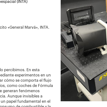
oespacial (INTA)
rcito «General Marvá», INTA.
 lo percibimos. En esta
 Mediante experimentos en un
ar cómo se comporta el flujo
culos, como coches de Fórmula
 se generan fenómenos
cia. Aunque invisibles a
 un papel fundamental en el
l consumo de combustible y la