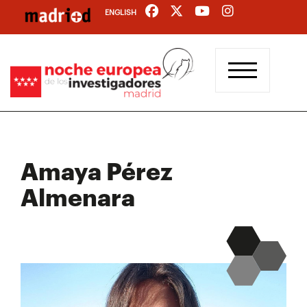
Pasar
ENGLISH
al
contenido
principal
Amaya Pérez
Almenara