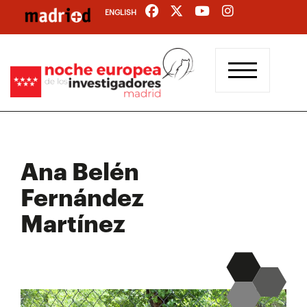
Pasar
ENGLISH
al
contenido
principal
Ana Belén
Fernández
Martínez