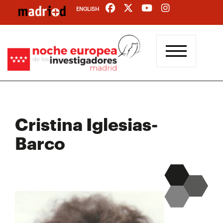
Pasar
ENGLISH
al
contenido
principal
Cristina Iglesias-
Barco