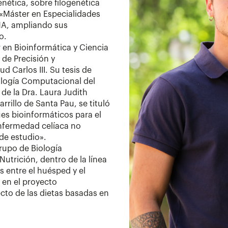
nética, sobre filogenética
 «Máster en Especialidades
IMA, ampliando sus
o.
 en Bioinformática y Ciencia
 de Precisión y
ud Carlos III. Su tesis de
iología Computacional del
de la Dra. Laura Judith
rillo de Santa Pau, se tituló
s bioinformáticos para el
enfermedad celíaca no
de estudio».
rupo de Biología
utrición, dentro de la línea
s entre el huésped y el
 en el proyecto
ecto de las dietas basadas en