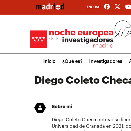
Pasar
ENGLISH
al
contenido
principal
Main
Inicio
¿Qué es?
Investigadores
menu
Diego Coleto Chec
Sobre mí
Diego Coleto Checa obtuvo su licenc
Universidad de Granada en 2021, don