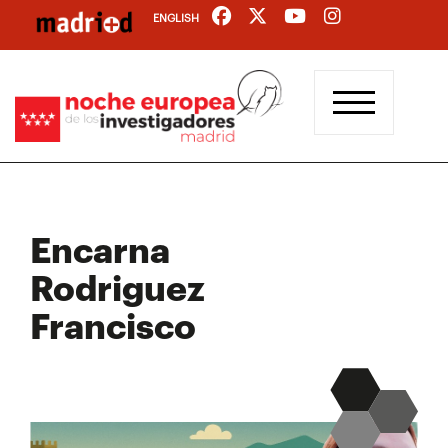
Pasar
ENGLISH
al
contenido
principal
Encarna
Rodriguez
Francisco