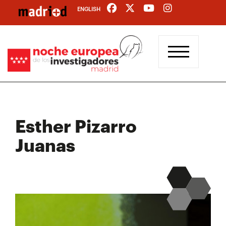
Pasar
ENGLISH
al
contenido
principal
Esther Pizarro
Juanas