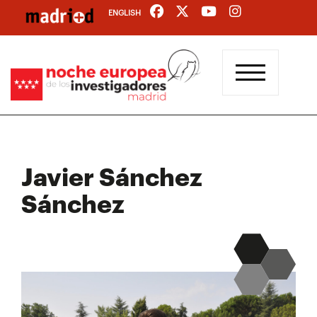
Pasar
ENGLISH
al
contenido
principal
Javier Sánchez
Sánchez