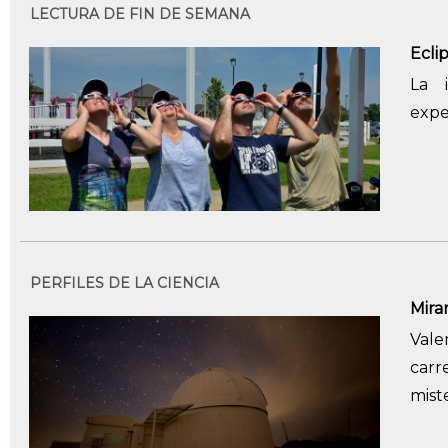
LECTURA DE FIN DE SEMANA
Ecli
La 
expe
PERFILES DE LA CIENCIA
Mirar
Vale
carr
mist