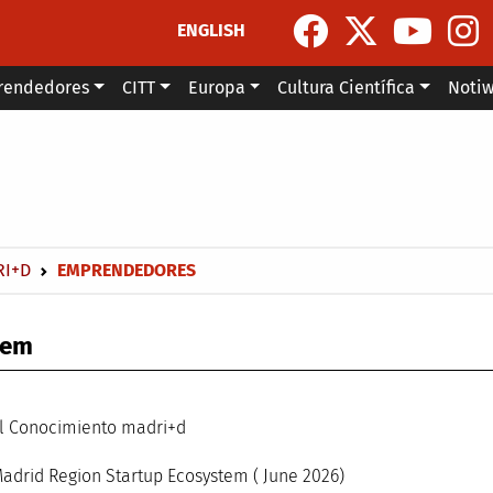
ENGLISH
rendedores
CITT
Europa
Cultura Científica
Noti
la navegación
RI+D
EMPRENDEDORES
tem
ión para el Conocimiento
alroom
he Madrid Region Startup Ecosystem ( June 2026)