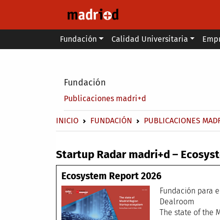
Pasar al contenido principal
Main menu
Fundación
Calidad Universitaria
Emp
Secondary breadcrumb
Fundación
Publicaciones madri+d
Sobrescribir enlaces de ayuda a 
INICIO
FUNDACIÓN
PUBLICACIONES MAD
Startup Radar madri+d – Ecosys
Ecosystem Report 2026
Fundac
De
The state of t