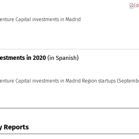
(d
 Conocimiento madri+d
oom
ysis of Venture Capital investments in Madrid
vestments in 2020
(in Spanish)
 Conocimiento madri+d
oom
enture Capital investments in Madrid Region startups (Septemb
y Reports