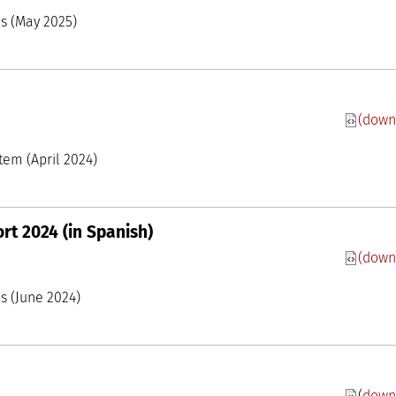
 Conocimiento madri+d
mpanies (May 2025)
(down
 Conocimiento madri+d
oom
tem (April 2024)
t 2024 (in Spanish)
(down
 Conocimiento madri+d
nies (June 2024)
(
down