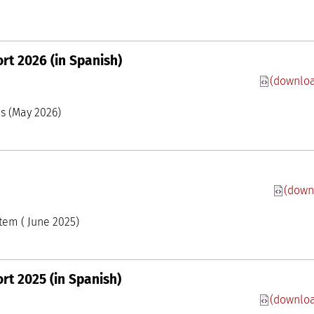
rt 2026 (in Spanish)
(downloa
rente
 Conocimiento madri+d
mpanies (May 2026)
(down
 Conocimiento madri+d
oom
Ecosystem ( June 2025)
rt 2025 (in Spanish)
(downloa
rente