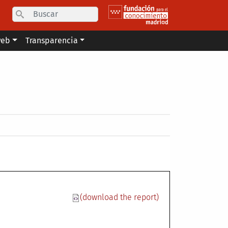
Search
web
Transparencia
(download the report)
 madri+d