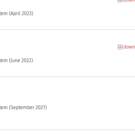
 Conocimiento madri+d
oom
tem (April 2023)
(down
 Conocimiento madri+d
oom
stem (June 2022)
 Conocimiento madri+d
oom
ystem (September 2021)