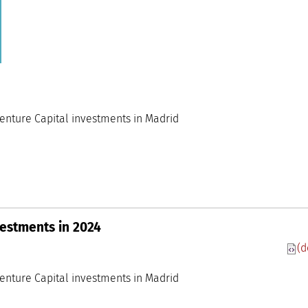
Conocimiento madri+d
om
enture Capital investments in Madrid
estments in 2024
 Conocimiento madri+d
(d
oom
ysis of Venture Capital investments in Madrid