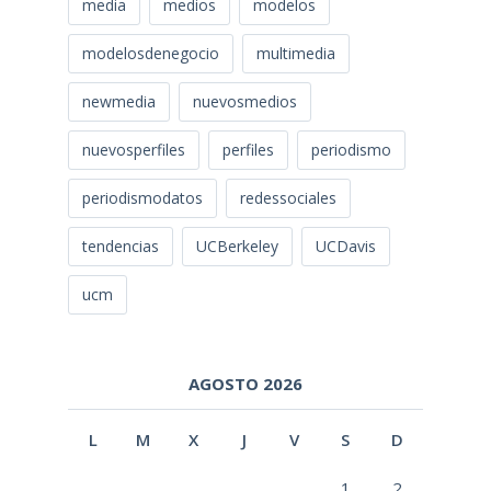
media
medios
modelos
modelosdenegocio
multimedia
newmedia
nuevosmedios
nuevosperfiles
perfiles
periodismo
periodismodatos
redessociales
tendencias
UCBerkeley
UCDavis
ucm
AGOSTO 2026
L
M
X
J
V
S
D
1
2