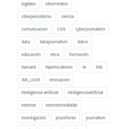
bigdata
cibermedios
ciberperiodismo
ciencia
comunicacion
CSIS
cyberjournalism
data
datajournalism
datos
educación
etica
formación
harvard
hiperlocalismo
IA
IML
IML_UCM
innovacion
inteligencia-artificial
inteligenciaartificial
internet
internetmedialab
investigación
jesusflores
journalism