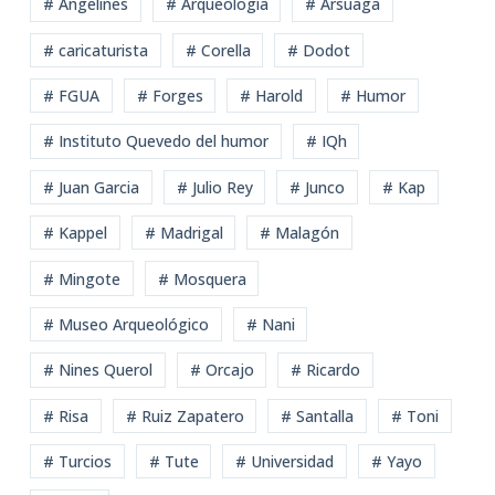
# Angelines
# Arqueología
# Arsuaga
# caricaturista
# Corella
# Dodot
# FGUA
# Forges
# Harold
# Humor
# Instituto Quevedo del humor
# IQh
# Juan Garcia
# Julio Rey
# Junco
# Kap
# Kappel
# Madrigal
# Malagón
# Mingote
# Mosquera
# Museo Arqueológico
# Nani
# Nines Querol
# Orcajo
# Ricardo
# Risa
# Ruiz Zapatero
# Santalla
# Toni
# Turcios
# Tute
# Universidad
# Yayo