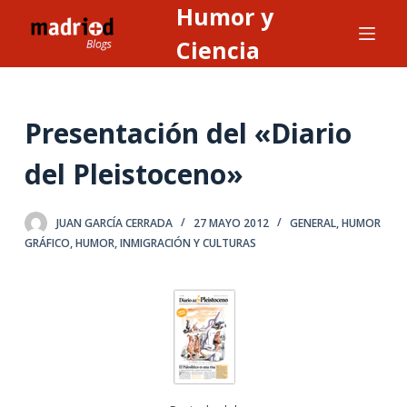
Humor y
S
a
Ciencia
l
t
a
Presentación del «Diario
r
a
del Pleistoceno»
l
c
JUAN GARCÍA CERRADA
27 MAYO 2012
GENERAL
,
HUMOR
o
GRÁFICO
,
HUMOR, INMIGRACIÓN Y CULTURAS
n
t
e
n
i
d
o