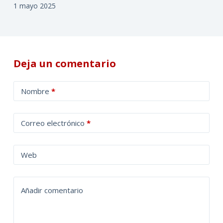
1 mayo 2025
Deja un comentario
A
Nombre
*
l
t
Correo electrónico
*
e
r
n
Web
a
t
Añadir comentario
i
v
e