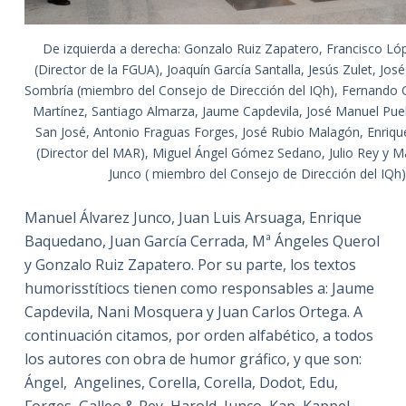
De izquierda a derecha: Gonzalo Ruiz Zapatero, Francisco Ló
(Director de la FGUA), Joaquín García Santalla, Jesús Zulet, Jos
Sombría (miembro del Consejo de Dirección del IQh), Fernando C
Martínez, Santiago Almarza, Jaume Capdevila, José Manuel Pue
San José, Antonio Fraguas Forges, José Rubio Malagón, Enri
(Director del MAR), Miguel Ángel Gómez Sedano, Julio Rey y M
Junco ( miembro del Consejo de Dirección del IQh)
Manuel Álvarez Junco, Juan Luis Arsuaga, Enrique
Baquedano, Juan García Cerrada, Mª Ángeles Querol
y Gonzalo Ruiz Zapatero. Por su parte, los textos
humorisstítiocs tienen como responsables a: Jaume
Capdevila, Nani Mosquera y Juan Carlos Ortega. A
continuación citamos, por orden alfabético, a todos
los autores con obra de humor gráfico, y que son:
Ángel, Angelines, Corella, Corella, Dodot, Edu,
Forges, Galleo & Rey, Harold, Junco, Kap, Kappel,