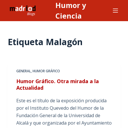
Humor y
S
a
Ciencia
l
t
a
Etiqueta
Malagón
r
a
l
c
GENERAL
,
HUMOR GRÁFICO
o
n
Humor Gráfico. Otra mirada a la
Actualidad
t
e
Este es el título de la exposición producida
n
por el Instituto Quevedo del Humor de la
i
Fundación General de la Universidad de
d
Alcalá y que organizada por el Ayuntamiento
o