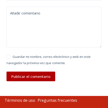
a
t
Añadir comentario
i
v
e
:
Guardar mi nombre, correo electrónico y web en este
navegador la próxima vez que comente.
Publicar el comentario
Términos de uso
Preguntas frecuentes