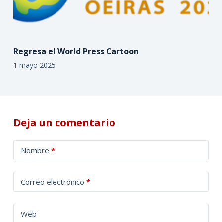
Regresa el World Press Cartoon
1 mayo 2025
Deja un comentario
A
Nombre
*
l
t
Correo electrónico
*
e
r
n
Web