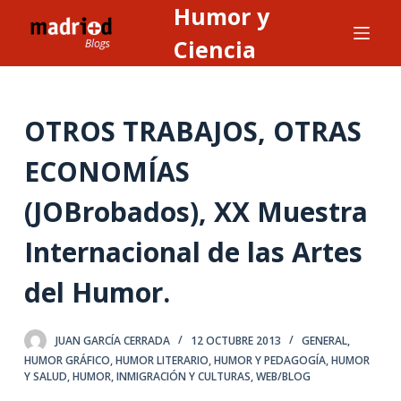
Humor y
S
a
Ciencia
l
t
a
OTROS TRABAJOS, OTRAS
r
a
ECONOMÍAS
l
(JOBrobados), XX Muestra
c
o
Internacional de las Artes
n
t
del Humor.
e
n
JUAN GARCÍA CERRADA
12 OCTUBRE 2013
GENERAL
,
i
HUMOR GRÁFICO
,
HUMOR LITERARIO
,
HUMOR Y PEDAGOGÍA
,
HUMOR
d
Y SALUD
,
HUMOR, INMIGRACIÓN Y CULTURAS
,
WEB/BLOG
o