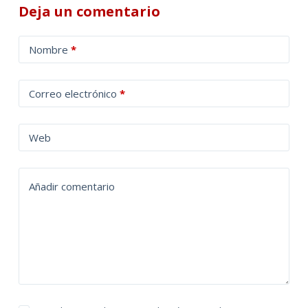
Deja un comentario
A
Nombre
*
l
t
Correo electrónico
*
e
r
n
Web
a
t
Añadir comentario
i
v
e
: