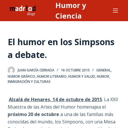
Humor y
S
a
Ciencia
l
t
a
El humor en los Simpsons
r
a
a debate.
l
c
JUAN GARCÍA CERRADA
16 OCTUBRE 2015
GENERAL
,
o
HUMOR GRÁFICO
,
HUMOR LITERARIO
,
HUMOR Y SALUD
,
HUMOR,
n
INMIGRACIÓN Y CULTURAS
t
e
Alcalá de Henares, 14 de octubre de 2015
. La XXII
n
Muestra de las Artes del Humor homenajea el
i
próximo 20 de octubre
a una de las familias más
d
conocidas del mundo, los Simpsons, con una Mesa
o