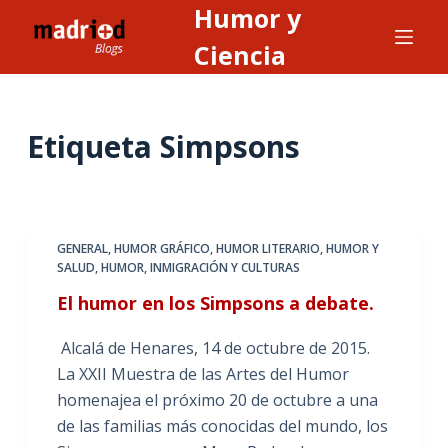
Humor y
S
a
Ciencia
l
t
a
Etiqueta
Simpsons
r
a
l
c
GENERAL
,
HUMOR GRÁFICO
,
HUMOR LITERARIO
,
HUMOR Y
o
SALUD
,
HUMOR, INMIGRACIÓN Y CULTURAS
n
El humor en los Simpsons a debate.
t
e
Alcalá de Henares, 14 de octubre de 2015.
n
La XXII Muestra de las Artes del Humor
i
homenajea el próximo 20 de octubre a una
d
de las familias más conocidas del mundo, los
o