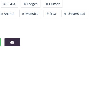
# FGUA
# Forges
# Humor
to Animal
# Muestra
# Risa
# Universidad