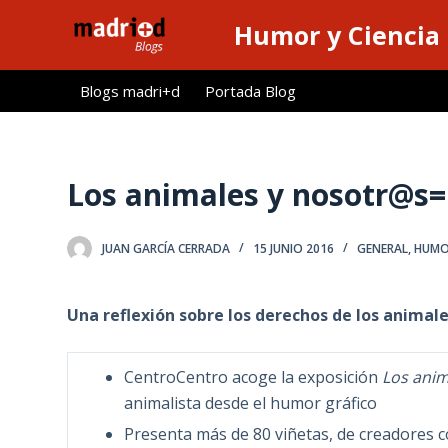
S
Humor y Ciencia
a
l
Blogs madri+d
Portada Blog
t
a
r
a
Los animales y nosotr@s=
l
c
JUAN GARCÍA CERRADA
15 JUNIO 2016
GENERAL
,
HUMO
o
n
t
Una reflexión sobre los derechos de los animal
e
n
CentroCentro acoge la exposición
Los anim
i
animalista desde el humor gráfico
d
Presenta más de 80 viñetas, de creadores 
o