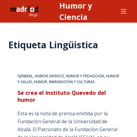
Humor y
S
a
Ciencia
l
t
a
Etiqueta
Lingüistica
r
a
l
c
GENERAL
,
HUMOR GRÁFICO
,
HUMOR Y PEDAGOGÍA
,
HUMOR
o
Y SALUD
,
HUMOR, INMIGRACIÓN Y CULTURAS
n
Se crea el Instituto Quevedo del
t
humor
e
n
Esta es la nota de prensa emitida por la
i
Fundación General de la Universidad de
d
Alcalá. El Patronato de la Fundación General
o