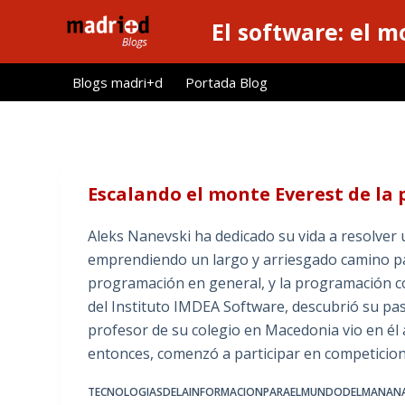
S
El software: el m
a
l
Blogs madri+d
Portada Blog
t
a
r
a
l
Escalando el monte Everest de la
c
o
Aleks Nanevski ha dedicado su vida a resolver 
n
emprendiendo un largo y arriesgado camino pa
t
programación en general, y la programación co
e
del Instituto IMDEA Software, descubrió su pa
n
profesor de su colegio en Macedonia vio en él 
i
entonces, comenzó a participar en competicio
d
TECNOLOGIASDELAINFORMACIONPARAELMUNDODELMANAN
o