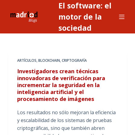
El software: el
S
a
motor de la
l
sociedad
t
a
r
a
ARTÍCULOS
,
BLOCKCHAIN
,
CRIPTOGRAFÍA
l
c
Investigadores crean técnicas
o
innovadoras de verificación para
incrementar la seguridad en la
n
inteligencia artificial y el
t
procesamiento de imágenes
e
n
Los resultados no sólo mejoran la eficiencia
i
y escalabilidad de los sistemas de pruebas
d
criptográficas, sino que también abren
o