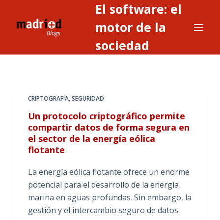
El software: el
S
a
motor de la
l
sociedad
t
a
r
a
CRIPTOGRAFÍA
,
SEGURIDAD
l
c
Un protocolo criptográfico permite
o
compartir datos de forma segura en
el sector de la energía eólica
n
flotante
t
e
La energía eólica flotante ofrece un enorme
n
potencial para el desarrollo de la energía
i
marina en aguas profundas. Sin embargo, la
d
gestión y el intercambio seguro de datos
o