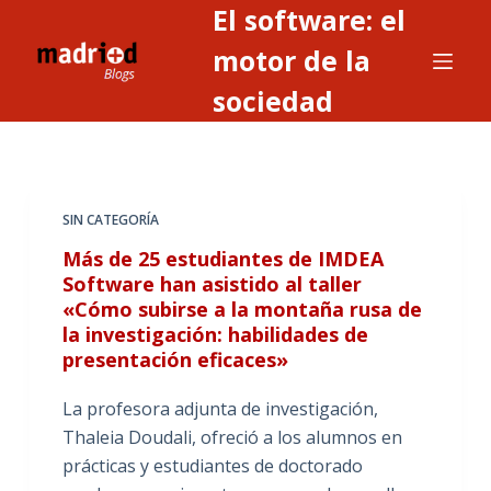
El software: el
S
a
motor de la
l
sociedad
t
a
r
a
SIN CATEGORÍA
l
c
Más de 25 estudiantes de IMDEA
o
Software han asistido al taller
«Cómo subirse a la montaña rusa de
n
la investigación: habilidades de
t
presentación eficaces»
e
n
La profesora adjunta de investigación,
i
Thaleia Doudali, ofreció a los alumnos en
d
prácticas y estudiantes de doctorado
o