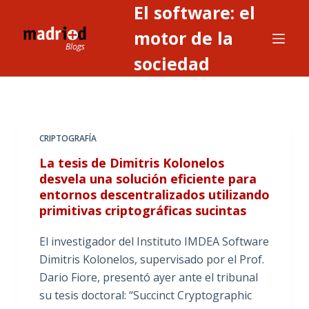
El software: el
S
a
motor de la
l
sociedad
t
a
r
a
CRIPTOGRAFÍA
l
c
La tesis de Dimitris Kolonelos
o
desvela una solución eficiente para
entornos descentralizados utilizando
n
primitivas criptográficas sucintas
t
e
El investigador del Instituto IMDEA Software
n
Dimitris Kolonelos, supervisado por el Prof.
i
Dario Fiore, presentó ayer ante el tribunal
d
su tesis doctoral: “Succinct Cryptographic
o